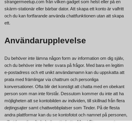
strangermeetup.com från vilken gadget som helst eller på en
skärm-stationär eller bärbar dator. Att skapa ett konto är valfritt
och du kan fortfarande använda chattfunktionen utan att skapa
ett.
Användarupplevelse
Du behöver inte lämna någon form av information om dig själv,
och du behöver inte heller svara på frågor. Med bara en legitim
e-postadress och ett unikt användarnamn kan du uppskatta att
prata med främlingar via chattrum och personliga
konversationer. Ofta blir det konstigt att chatta med en obekant
person som man inte förstår. Dessutom kommer du inte att ha
möjligheten att se kontobilden av individen, till skillnad från flera
dejtingsajter samt chattwebbplatser som Tinder. På de flesta
andra plattformar kan du se kontofotot och namnet på personen,
vilket kan göra dig bekväm att chatta. Men i Strangermeetup
kommer du inte att kunna se profilbilden eller namnet på en