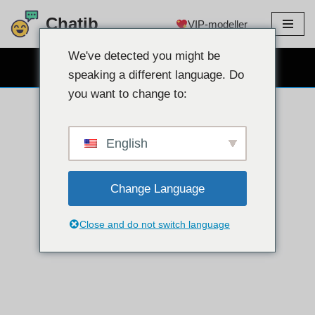
Chatib
VIP-modeller
Hoppa
till
We've detected you might be
GRATIS WEBCAM CHATT
innehållet
speaking a different language. Do
you want to change to:
English
Change Language
Close and do not switch language