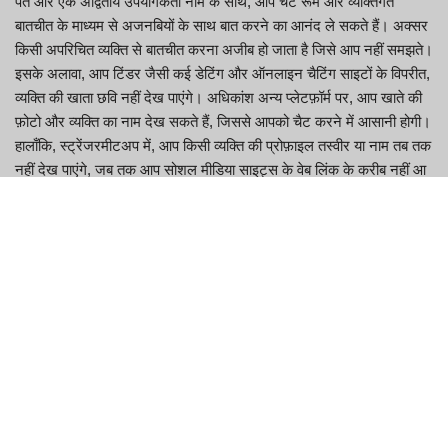
पते और एक अद्वितीय उपयोगकर्ता नाम के साथ, आप चैट रूम और व्यक्तिगत
बातचीत के माध्यम से अजनबियों के साथ बात करने का आनंद ले सकते हैं। अक्सर
किसी अपरिचित व्यक्ति से बातचीत करना अजीब हो जाता है जिसे आप नहीं समझते।
इसके अलावा, आप टिंडर जैसी कई डेटिंग और ऑनलाइन चैटिंग साइटों के विपरीत,
व्यक्ति की खाता छवि नहीं देख पाएंगे। अधिकांश अन्य प्लेटफ़ॉर्म पर, आप खाते की
फ़ोटो और व्यक्ति का नाम देख सकते हैं, जिससे आपको चैट करने में आसानी होगी।
हालाँकि, स्ट्रेंजरमीटअप में, आप किसी व्यक्ति की प्रोफ़ाइल तस्वीर या नाम तब तक
नहीं देख पाएंगे, जब तक आप सोशल मीडिया साइट्स के वेब लिंक के करीब नहीं आ
जाते। इंटरनेट पर कई प्लेटफ़ॉर्म आपको बिल्कुल अजनबियों से चैट करने की
पेशकश करते हैं।
साइट का सबसे आश्चर्यजनक पहलू यह है कि आप किसी अजनबी से मिलने पर
भी अपनी पहचान उजागर नहीं करेंगे।
नीचे कई पहलुओं में अजनबीमीटअप.कॉम का प्रदर्शन स्कोर दिया गया है।
अंतिम लिंग, क्षेत्र और कुछ व्यक्तिगत विवरणों के अनुसार ग्राहकों की श्रेणी के
लिए एक फ़िल्टर प्रदान करता है।
श्वेत इतिहास के साथ इंटरनेट प्रारूप काफी सादा प्रतीत होता है।