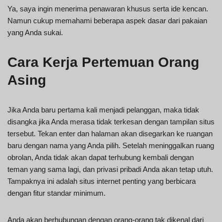
Ya, saya ingin menerima penawaran khusus serta ide kencan.
Namun cukup memahami beberapa aspek dasar dari pakaian
yang Anda sukai.
Cara Kerja Pertemuan Orang
Asing
Jika Anda baru pertama kali menjadi pelanggan, maka tidak
disangka jika Anda merasa tidak terkesan dengan tampilan situs
tersebut. Tekan enter dan halaman akan disegarkan ke ruangan
baru dengan nama yang Anda pilih. Setelah meninggalkan ruang
obrolan, Anda tidak akan dapat terhubung kembali dengan
teman yang sama lagi, dan privasi pribadi Anda akan tetap utuh.
Tampaknya ini adalah situs internet penting yang berbicara
dengan fitur standar minimum.
Anda akan berhubungan dengan orang-orang tak dikenal dari