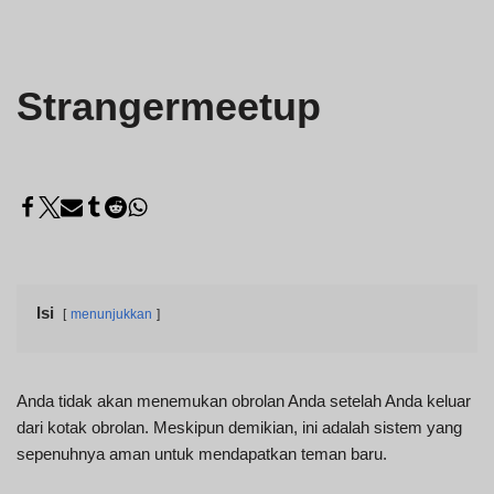
Strangermeetup
Isi
menunjukkan
Anda tidak akan menemukan obrolan Anda setelah Anda keluar
dari kotak obrolan. Meskipun demikian, ini adalah sistem yang
sepenuhnya aman untuk mendapatkan teman baru.