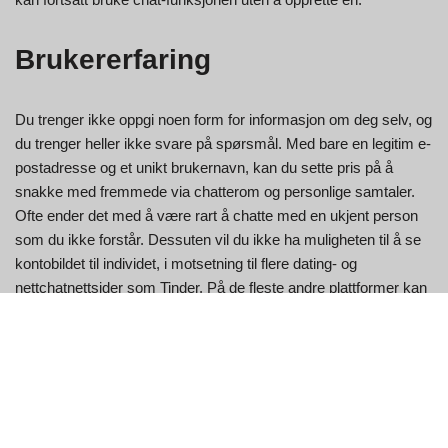
Brukererfaring
Du trenger ikke oppgi noen form for informasjon om deg selv, og
du trenger heller ikke svare på spørsmål. Med bare en legitim e-
postadresse og et unikt brukernavn, kan du sette pris på å
snakke med fremmede via chatterom og personlige samtaler.
Ofte ender det med å være rart å chatte med en ukjent person
som du ikke forstår. Dessuten vil du ikke ha muligheten til å se
kontobildet til individet, i motsetning til flere dating- og
nettchatnettsider som Tinder. På de fleste andre plattformer kan
du se kontobildet og navnet på personen, noe som kan gjøre
deg komfortabel med å chatte. I Strangermeetup vil du imidlertid
ikke kunne se profilbildet eller navnet til en enkeltperson, og med
mindre du kommer i nærheten av nettlenker til sosiale medier.
Tallrike plattformer på nettet tilbyr deg å chatte med helt
fremmede.