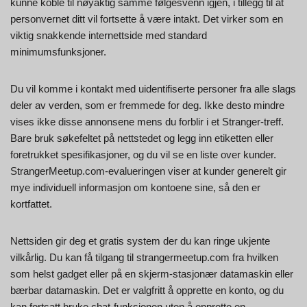
kunne koble til nøyaktig samme følgesvenn igjen, i tillegg til at
personvernet ditt vil fortsette å være intakt. Det virker som en
viktig snakkende internettside med standard
minimumsfunksjoner.
Du vil komme i kontakt med uidentifiserte personer fra alle slags
deler av verden, som er fremmede for deg. Ikke desto mindre
vises ikke disse annonsene mens du forblir i et Stranger-treff.
Bare bruk søkefeltet på nettstedet og legg inn etiketten eller
foretrukket spesifikasjoner, og du vil se en liste over kunder.
StrangerMeetup.com-evalueringen viser at kunder generelt gir
mye individuell informasjon om kontoene sine, så den er
kortfattet.
Nettsiden gir deg et gratis system der du kan ringe ukjente
vilkårlig. Du kan få tilgang til strangermeetup.com fra hvilken
som helst gadget eller på en skjerm-stasjonær datamaskin eller
bærbar datamaskin. Det er valgfritt å opprette en konto, og du
kan fortsatt bruke chat-funksjonen uten å opprette en.