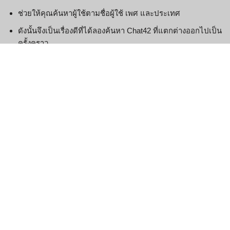
ช่วยให้คุณค้นหาผู้ใช้ตามชื่อผู้ใช้ เพศ และประเทศ
ดังนั้นจึงเป็นเรื่องดีที่ได้ลองค้นหา Chat42 ที่แตกต่างออกไปเป็น
ครั้งคราว
ด้านล่างนี้คือห้องแชทที่ไม่เปิดเผยตัวตนที่มีประสิทธิภาพมาก
ที่สุดบางส่วน ซึ่งคุณสามารถพบปะผู้คนใหม่ๆ ค้นหาเพื่อนสนิท
และพูดคุยกับผู้คนทั่วโลกได้ฟรี
การดึงข้อกังวลที่บุคคลเช่นคุณเผชิญเป็นวิธีที่ยอดเยี่ยมในการ
ดึงดูดความสนใจของการแชทแบบไม่เปิดเผยตัวตนสำหรับสอง
คนให้มาสู่ปัญหาของคุณโดยใช้ความเหนียวแน่นของกลุ่ม
สร้างขึ้นสำหรับการสนทนาที่เป็นความลับแบบตัวต่อตัวและจัด
เก็บรูปภาพ
ให้ฉันอธิบายตรง ๆ สำหรับไซต์ Chat42 ไม่ใช่ทุกคนที่มีความ
เพียรพยายามทุ่มเทเวลาหลายชั่วโมงเพื่อค้นหาลูกค้าผู้หญิงโดย
เปล่าประโยชน์
โปรดทราบว่าไม่มีทางเลือกอื่นในการใช้วิดีโอแชทแบบสุ่มกับ
ลูกค้าใน chat42 ออนไลน์